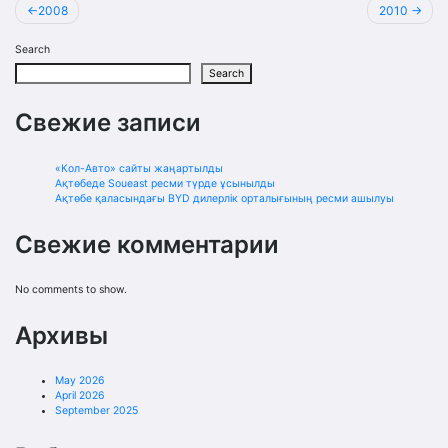
Post
2008
2010
navigation
Search
Search
Свежие записи
«Кол-Авто» сайты жаңартылды
Ақтөбеде Soueast ресми түрде ұсынылды
Ақтөбе қаласындағы BYD дилерлік орталығының ресми ашылуы
Свежие комментарии
No comments to show.
Архивы
May 2026
April 2026
September 2025