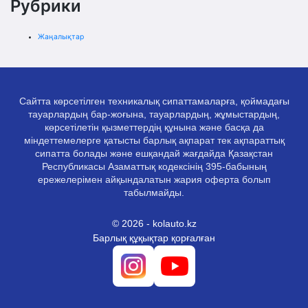
Рубрики
Жаңалықтар
Сайтта көрсетілген техникалық сипаттамаларға, қоймадағы
тауарлардың бар-жоғына, тауарлардың, жұмыстардың,
көрсетілетін қызметтердің құнына және басқа да
міндеттемелерге қатысты барлық ақпарат тек ақпараттық
сипатта болады және ешқандай жағдайда Қазақстан
Республикасы Азаматтық кодексінің 395-бабының
ережелерімен айқындалатын жария оферта болып
табылмайды.
© 2026 - kolauto.kz
Барлық құқықтар қорғалған