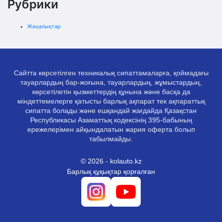
Рубрики
Жаңалықтар
Сайтта көрсетілген техникалық сипаттамаларға, қоймадағы
тауарлардың бар-жоғына, тауарлардың, жұмыстардың,
көрсетілетін қызметтердің құнына және басқа да
міндеттемелерге қатысты барлық ақпарат тек ақпараттық
сипатта болады және ешқандай жағдайда Қазақстан
Республикасы Азаматтық кодексінің 395-бабының
ережелерімен айқындалатын жария оферта болып
табылмайды.
© 2026 - kolauto.kz
Барлық құқықтар қорғалған