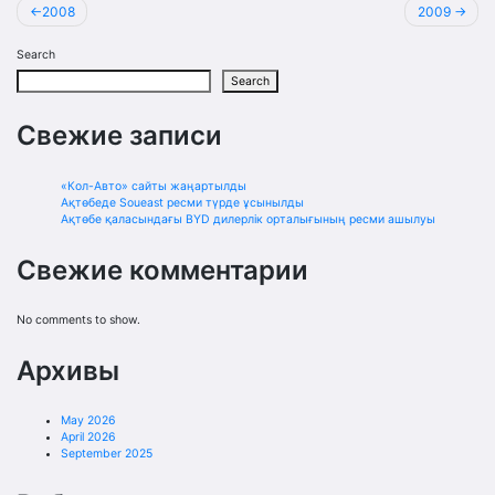
Post
2008
2009
navigation
Search
Search
Свежие записи
«Кол-Авто» сайты жаңартылды
Ақтөбеде Soueast ресми түрде ұсынылды
Ақтөбе қаласындағы BYD дилерлік орталығының ресми ашылуы
Свежие комментарии
No comments to show.
Архивы
May 2026
April 2026
September 2025