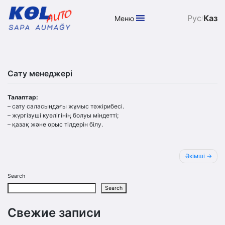
Рус
Каз
Меню
/
Skip
to
content
Сату менеджері
Талаптар:
– сату саласындағы жұмыс тәжірибесі.
– жүргізуші куәлігінің болуы міндетті;
– қазақ және орыс тілдерін білу.
Post
Әкімші
navigation
Search
Search
Свежие записи