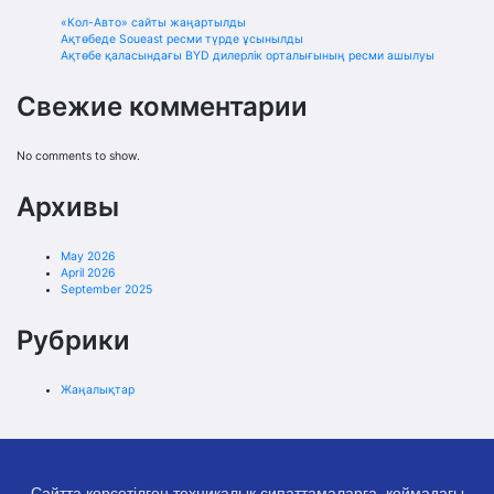
«Кол-Авто» сайты жаңартылды
Ақтөбеде Soueast ресми түрде ұсынылды
Ақтөбе қаласындағы BYD дилерлік орталығының ресми ашылуы
Свежие комментарии
No comments to show.
Архивы
May 2026
April 2026
September 2025
Рубрики
Жаңалықтар
Сайтта көрсетілген техникалық сипаттамаларға, қоймадағы