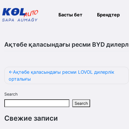
Басты бет
Брендтер
Skip
to
Ақтөбе қаласындағы ресми BYD дилерл
content
Post
Ақтөбе қаласындағы ресми LOVOL дилерлік
navigation
орталығы
Search
Search
Свежие записи