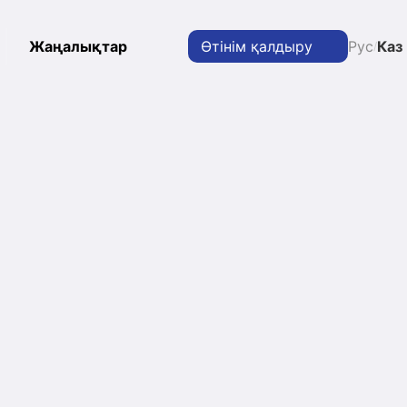
Жаңалықтар
Өтінім қалдыру
Рус
Каз
/