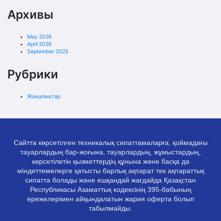
Архивы
May 2026
April 2026
September 2025
Рубрики
Жаңалықтар
Сайтта көрсетілген техникалық сипаттамаларға, қоймадағы
тауарлардың бар-жоғына, тауарлардың, жұмыстардың,
көрсетілетін қызметтердің құнына және басқа да
міндеттемелерге қатысты барлық ақпарат тек ақпараттық
сипатта болады және ешқандай жағдайда Қазақстан
Республикасы Азаматтық кодексінің 395-бабының
ережелерімен айқындалатын жария оферта болып
табылмайды.