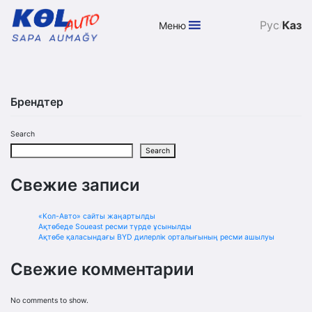
Рус
Каз
Меню
/
Skip
to
content
Брендтер
Search
Search
Свежие записи
«Кол-Авто» сайты жаңартылды
Ақтөбеде Soueast ресми түрде ұсынылды
Ақтөбе қаласындағы BYD дилерлік орталығының ресми ашылуы
Свежие комментарии
No comments to show.