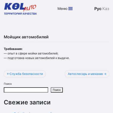
Рус
Каз
Меню
/
Skip
to
content
Мойщик автомобилей
Требования:
— опыт в сфере мойки автомобилей;
— подготовка новых автомобилей к выдаче.
Навигация
Служба безопасности
Автослесарь и механик
по
Поиск
записям
Поиск
Свежие записи